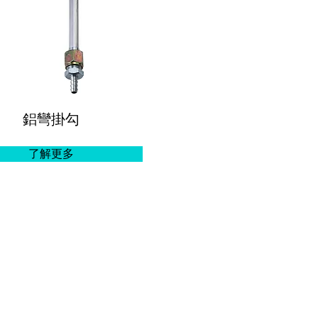
鋁彎掛勾
了解更多